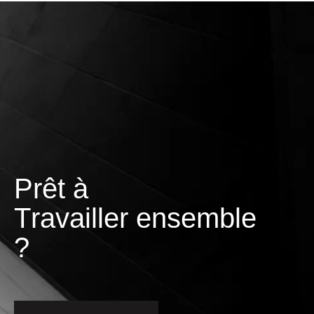
Prêt à
T
r
a
v
a
i
l
l
e
r
ensemble ?