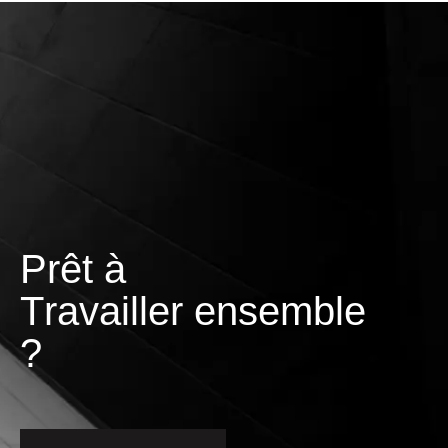
Prêt à
T
r
a
v
a
i
l
l
e
r
ensemble ?