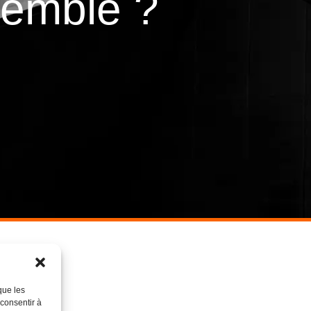
emble ?
t
r
u
i
r
e
que les
 consentir à