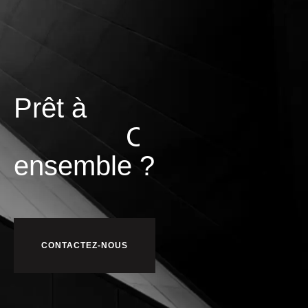
Prêt à
C
o
n
s
t
r
u
i
r
e
ensemble ?
CONTACTEZ-NOUS