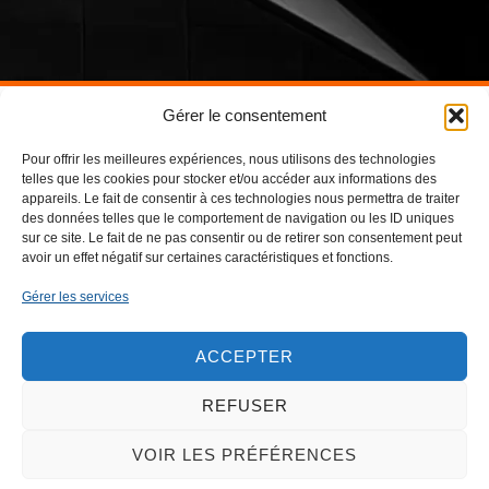
Gérer le consentement
Pour offrir les meilleures expériences, nous utilisons des technologies
telles que les cookies pour stocker et/ou accéder aux informations des
appareils. Le fait de consentir à ces technologies nous permettra de traiter
des données telles que le comportement de navigation ou les ID uniques
sur ce site. Le fait de ne pas consentir ou de retirer son consentement peut
avoir un effet négatif sur certaines caractéristiques et fonctions.
NOS BUREAUX
Gérer les services
Zone Artisanale du MIN (ZAMIN)
24 bis, 2ème avenue
59160 LILLE
ACCEPTER
03.20.07.42.78
contact@duvalcouvertures.com
REFUSER
VOIR LES PRÉFÉRENCES
Facebook
Instagram