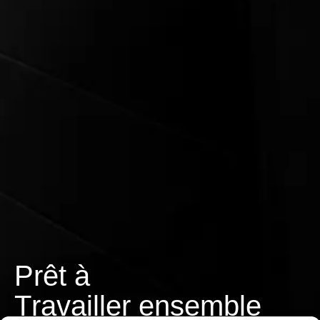
Prêt à
T
r
a
v
a
i
l
l
e
r