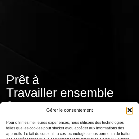
Prêt à
T
r
a
v
a
i
l
l
e
r
ensemble
?
Gérer le consentement
Pour offrir les meilleures expériences, nous utilisons des technologies
telles que les cookies pour stocker et/ou accéder aux informations des
appareils. Le fait de consentir à ces technologies nous permettra de traiter