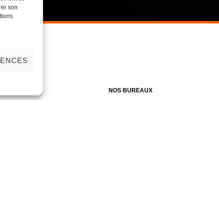
rer son
tions.
RENCES
NOS BUREAUX
Zone Artisanale du MIN (ZAMIN)
24 bis, 2ème avenue
59160 LILLE
03.20.07.42.78
contact@duvalcouvertures.com