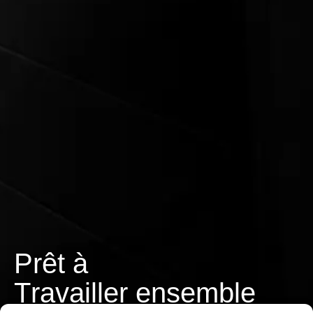
Prêt à
T
r
a
v
a
i
l
l
e
r