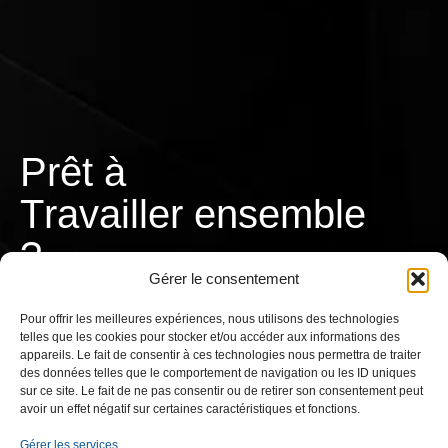
Prêt à
T
r
a
v
a
i
l
l
e
r
ensemble ?
Gérer le consentement
Pour offrir les meilleures expériences, nous utilisons des technologies
telles que les cookies pour stocker et/ou accéder aux informations des
appareils. Le fait de consentir à ces technologies nous permettra de traiter
CONTACTEZ-NOUS
des données telles que le comportement de navigation ou les ID uniques
sur ce site. Le fait de ne pas consentir ou de retirer son consentement peut
avoir un effet négatif sur certaines caractéristiques et fonctions.
Gérer les services