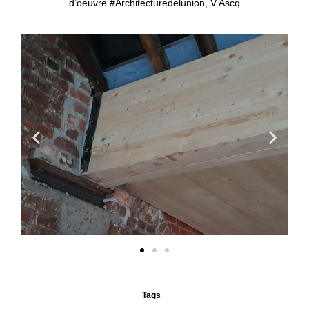
d’oeuvre
#
Architecturedelunion
, V Ascq
Tags