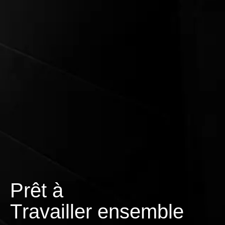
Prêt à
T
r
a
v
a
i
l
l
e
r