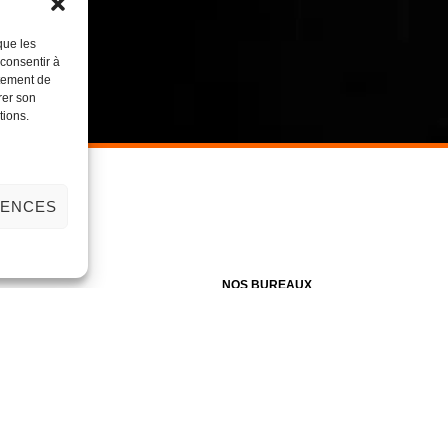
que les
 consentir à
rtement de
rer son
tions.
RENCES
NOS BUREAUX
Zone Artisanale du MIN (ZAMIN)
24 bis, 2ème avenue
59160 LILLE
03.20.07.42.78
contact@duvalcouvertures.com