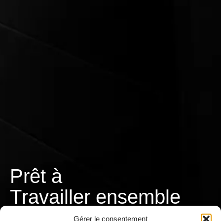
Prêt à
T
r
a
v
a
i
l
l
e
r
ensemble
?
Gérer le consentement