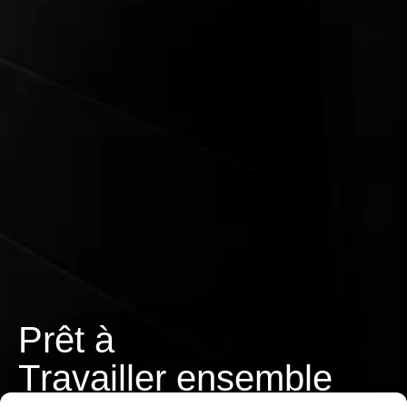
Prêt à
T
r
a
v
a
i
l
l
e
r