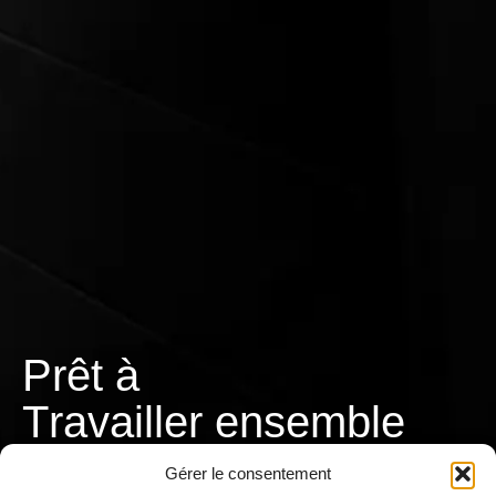
Prêt à
T
r
a
v
a
i
l
l
e
r
ensemble ?
Gérer le consentement