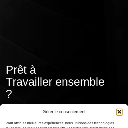
Prêt à
T
r
a
v
a
i
l
l
e
r
ensemble
?
Gérer le consentement
Pour offrir les meilleures expériences, nous utilisons des technologies
CONTACTEZ-NOUS