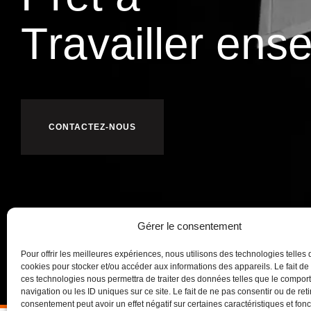
n
s
o
C
ens
r
e
l
l
i
a
CONTACTEZ-NOUS
Gérer le consentement
Pour offrir les meilleures expériences, nous utilisons des technologies telles 
cookies pour stocker et/ou accéder aux informations des appareils. Le fait de
ces technologies nous permettra de traiter des données telles que le compo
navigation ou les ID uniques sur ce site. Le fait de ne pas consentir ou de reti
consentement peut avoir un effet négatif sur certaines caractéristiques et fonc