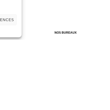
RENCES
NOS BUREAUX
Zone Artisanale du MIN (ZAMIN)
24 bis, 2ème avenue
59160 LILLE
03.20.07.42.78
contact@duvalcouvertures.com
Facebook
Instagram