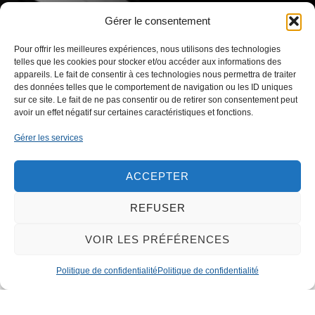
Gérer le consentement
Pour offrir les meilleures expériences, nous utilisons des technologies
telles que les cookies pour stocker et/ou accéder aux informations des
appareils. Le fait de consentir à ces technologies nous permettra de traiter
des données telles que le comportement de navigation ou les ID uniques
sur ce site. Le fait de ne pas consentir ou de retirer son consentement peut
avoir un effet négatif sur certaines caractéristiques et fonctions.
Gérer les services
ACCEPTER
REFUSER
VOIR LES PRÉFÉRENCES
NOS BUREAUX
Politique de confidentialité
Politique de confidentialité
Zone Artisanale du MIN (ZAMIN)
24 bis, 2ème avenue
59160 LILLE
03.20.07.42.78