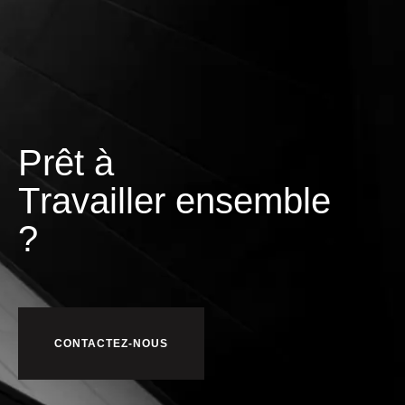
Prêt à
T
r
a
v
a
i
l
l
e
r
ensemble
?
CONTACTEZ-NOUS