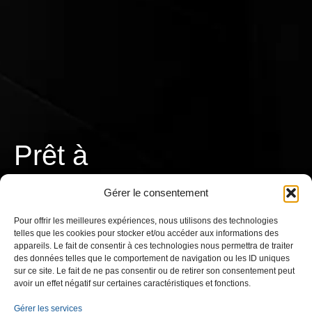
Prêt à
T
r
a
v
a
i
l
l
e
r
Gérer le consentement
ensemble ?
Pour offrir les meilleures expériences, nous utilisons des technologies
telles que les cookies pour stocker et/ou accéder aux informations des
appareils. Le fait de consentir à ces technologies nous permettra de traiter
des données telles que le comportement de navigation ou les ID uniques
sur ce site. Le fait de ne pas consentir ou de retirer son consentement peut
avoir un effet négatif sur certaines caractéristiques et fonctions.
CONTACTEZ-NOUS
Gérer les services