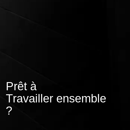
Prêt à
T
r
a
v
a
i
l
l
e
r
ensemble
?