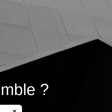
e
r
i
emble ?
t
r
u