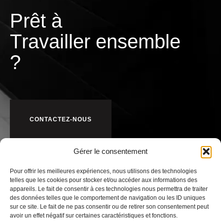
Prêt à
T
r
a
v
a
i
l
l
e
r
ensemble
?
CONTACTEZ-NOUS
Gérer le consentement
Pour offrir les meilleures expériences, nous utilisons des technologies
telles que les cookies pour stocker et/ou accéder aux informations des
appareils. Le fait de consentir à ces technologies nous permettra de traiter
des données telles que le comportement de navigation ou les ID uniques
sur ce site. Le fait de ne pas consentir ou de retirer son consentement peut
avoir un effet négatif sur certaines caractéristiques et fonctions.