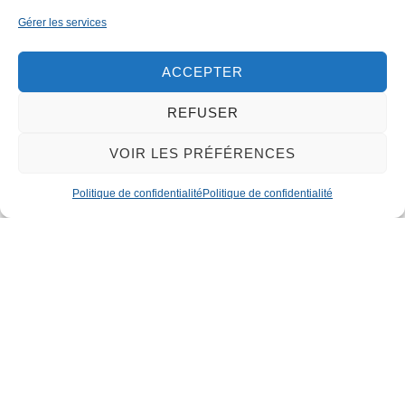
Gérer les services
ACCEPTER
REFUSER
VOIR LES PRÉFÉRENCES
Politique de confidentialité
Politique de confidentialité
NOS BUREAUX
Zone Artisanale du MIN (ZAMIN)
24 bis, 2ème avenue
59160 LILLE
03.20.07.42.78
contact@duvalcouvertures.com
Facebook
Instagram
Haut de page