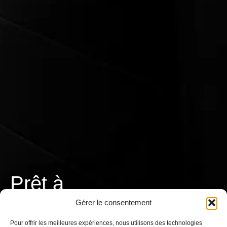
Prêt à
T
r
a
v
a
i
l
l
e
r
Gérer le consentement
ensemble ?
Pour offrir les meilleures expériences, nous utilisons des technologies