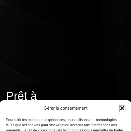
Prêt à
T
r
a
v
a
i
l
l
e
r
Gérer le consentement
ensemble ?
Pour offrir les meilleures expériences, nous utilisons des technologies
telles que les cookies pour stocker et/ou accéder aux informations des
appareils. Le fait de consentir à ces technologies nous permettra de traiter